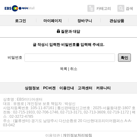
카테고리
검색
로그인
마이페이지
장바구니
관심상품
질문과 대답
글 작성시 입력한 비밀번호를 입력해 주세요.
비밀번호
확인
목록
|
취소
상점정보
PC버젼
이용안내
고객센터
커뮤니티
상호명 : EBS미디어센터
대표 : 유원로 | 개인정보 보호 책임자 : 박성신
사업자등록번호 :105-11-87161 | 통신판매업신고번호 : 2025-서울동대문-1807 호
전화 : 02-715-1933, 02-706-1746, 02-713-3171, 02-713-3609, 02-719-1172 | 팩
스 : 02-3272-4785
주소 : (물류센터) 경기도 남양주시 다산순환로 20 다산현대프리미어캠퍼스 A-A-
03-042
이용약관
|
개인정보처리방침