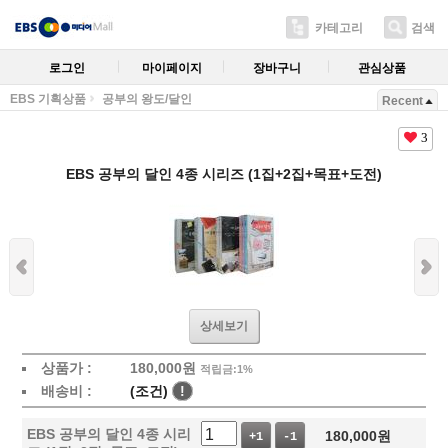
카테고리
검색
로그인
마이페이지
장바구니
관심상품
EBS 기획상품
공부의 왕도/달인
Recent
3
EBS 공부의 달인 4종 시리즈 (1집+2집+목표+도전)
상세보기
상품가 :
180,000
원
적립금:1%
배송비 :
(조건)
!
EBS 공부의 달인 4종 시리
180,000
원
+1
-1