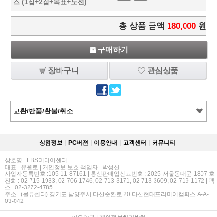
즈 (1집+2집+목표+도전)
총 상품 금액
180,000
원
구매하기
장바구니
관심상품
교환/반품/환불/취소
상점정보
PC버젼
이용안내
고객센터
커뮤니티
상호명 : EBS미디어센터
대표 : 유원로 | 개인정보 보호 책임자 : 박성신
사업자등록번호 :105-11-87161 | 통신판매업신고번호 : 2025-서울동대문-1807 호
전화 : 02-715-1933, 02-706-1746, 02-713-3171, 02-713-3609, 02-719-1172 | 팩
스 : 02-3272-4785
주소 : (물류센터) 경기도 남양주시 다산순환로 20 다산현대프리미어캠퍼스 A-A-
03-042