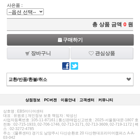
사은품 :
총 상품 금액
0
원
구매하기
장바구니
관심상품
교환/반품/환불/취소
상점정보
PC버젼
이용안내
고객센터
커뮤니티
상호명 : EBS미디어센터
대표 : 유원로 | 개인정보 보호 책임자 : 박성신
사업자등록번호 :105-11-87161 | 통신판매업신고번호 : 2025-서울동대문-1807 호
전화 : 02-715-1933, 02-706-1746, 02-713-3171, 02-713-3609, 02-719-1172 | 팩
스 : 02-3272-4785
주소 : (물류센터) 경기도 남양주시 다산순환로 20 다산현대프리미어캠퍼스 A-A-
03-042