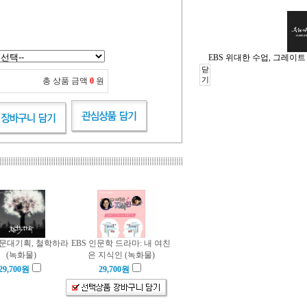
EBS 위대한 수업, 그레이트
닫
기
총 상품 금액
0
원
인문대기획, 철학하라
EBS 인문학 드라마: 내 여친
(녹화물)
은 지식인 (녹화물)
29,700
원
29,700
원