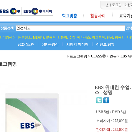
인기검색어 :
K-콘텐츠
,
MZ세대
,
문해력
,
인문학
,
수학
,
메타버스
,
학교폭력
,
인성
,
장애인
,
안
2025 NEW
5분 동영상
시청각 미디어
이벤트 20%
프로그램명
>
CLASSⓔ
>
인문
>
EBS 
로그램명
EBS 위대한 수업
스 - 생명
USB 5편 / DVD 5편
소비자가 :
275,000
원
판매가격 :
275,000원