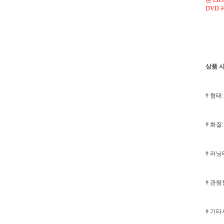
본 EB
DVD 
상품 
# 형태:
# 화질: 
# 러닝타
# 관
# 기타