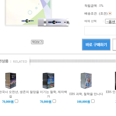
적립금액 :
1%
배송조건 : (조건)
매체 선택
:
 한국사 오천년, 생존의
절망을 이기는 철학, 제자백
EBS 
EBS 과학, 철학을 만나다
길
가
70,000
원
70,000
원
100,000
원