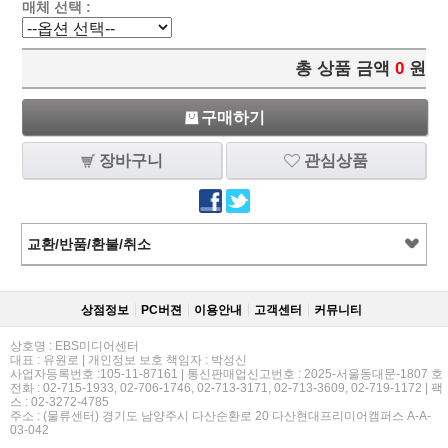
매체 선택 :
총 상품 금액
0
원
구매하기
장바구니
관심상품
교환/반품/환불/취소
상점정보
PC버젼
이용안내
고객센터
커뮤니티
상호명 : EBS미디어센터
대표 : 유원로 | 개인정보 보호 책임자 : 박성신
사업자등록번호 :105-11-87161 | 통신판매업신고번호 : 2025-서울동대문-1807 호
전화 : 02-715-1933, 02-706-1746, 02-713-3171, 02-713-3609, 02-719-1172 | 팩
스 : 02-3272-4785
주소 : (물류센터) 경기도 남양주시 다산순환로 20 다산현대프리미어캠퍼스 A-A-
03-042