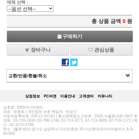
매체 선택 :
총 상품 금액
0
원
구매하기
장바구니
관심상품
교환/반품/환불/취소
상점정보
PC버젼
이용안내
고객센터
커뮤니티
상호명 : EBS미디어센터
대표 : 유원로 | 개인정보 보호 책임자 : 박성신
사업자등록번호 :105-11-87161 | 통신판매업신고번호 : 2025-서울동대문-1807 호
전화 : 02-715-1933, 02-706-1746, 02-713-3171, 02-713-3609, 02-719-1172 | 팩
스 : 02-3272-4785
주소 : (물류센터) 경기도 남양주시 다산순환로 20 다산현대프리미어캠퍼스 A-A-
03-042