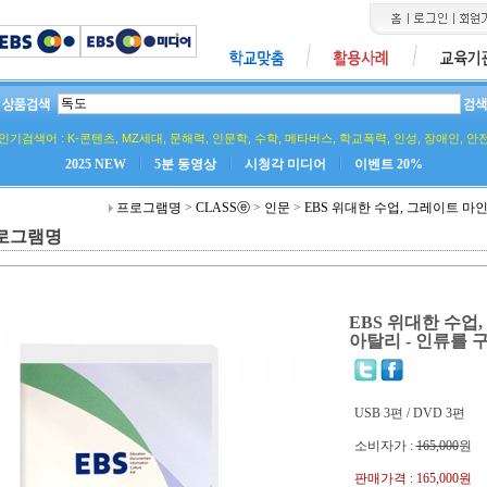
인기검색어 :
K-콘텐츠
,
MZ세대
,
문해력
,
인문학
,
수학
,
메타버스
,
학교폭력
,
인성
,
장애인
,
안
2025 NEW
5분 동영상
시청각 미디어
이벤트 20%
프로그램명
>
CLASSⓔ
>
인문
>
EBS 위대한 수업, 그레이트 마
로그램명
EBS 위대한 수업
아탈리 - 인류를 
USB 3편 / DVD 3편
소비자가 :
165,000
원
판매가격 :
165,000원