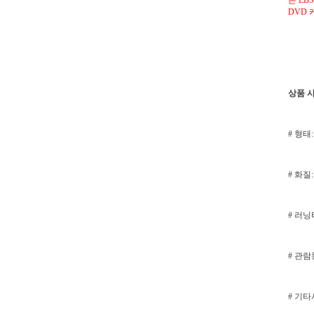
본 EB
DVD 
상품 
# 형태:
# 화질: 
# 러닝타
# 관
# 기타