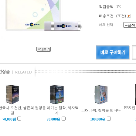
적립금액 :
1%
배송조건 : (조건)
매체 선택
:
 한국사 오천년, 생존의
절망을 이기는 철학, 제자백
EBS 
EBS 과학, 철학을 만나다
길
가
70,000
원
70,000
원
100,000
원