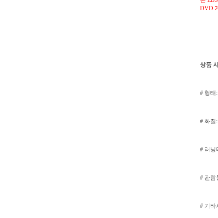
본 EB
DVD 
상품 
# 형태:
# 화질: 
# 러닝타
# 관
# 기타