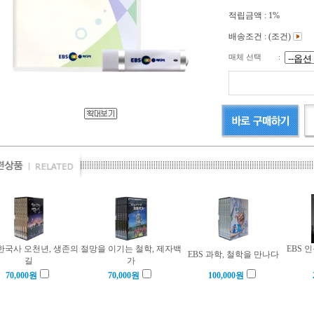
적립금액 :
1%
배송조건 : (조건)
매체 선택
:
 한국사 오천년, 생존의
절망을 이기는 철학, 제자백
EBS 
EBS 과학, 철학을 만나다
길
가
70,000
원
70,000
원
100,000
원