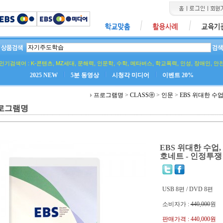
인기검색어 :
K-콘텐츠
,
MZ세대
,
문해력
,
인문학
,
수학
,
메타버스
,
학교폭력
,
인성
,
장애인
,
안
2025 NEW
5분 동영상
시청각 미디어
이벤트 20%
프로그램명
>
CLASSⓔ
>
인문
>
EBS 위대한 수
로그램명
EBS 위대한 수업
호네트 - 인정투쟁
USB 8편 / DVD 8편
소비자가 :
440,000
원
판매가격 :
440,000원