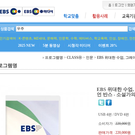
인기검색어 :
K-콘텐츠
,
MZ세대
,
문해력
,
인문학
,
수학
,
메타버스
,
학교폭력
,
인성
,
장애인
,
안
2025 NEW
5분 동영상
시청각 미디어
이벤트 20%
프로그램명
>
CLASSⓔ
>
인문
>
EBS 위대한 수업, 그레
로그램명
EBS 위대한 수업
언 반스 - 소설가
USB 4편 / DVD 4편
소비자가 :
220,000
원
판매가격 :
220,000원