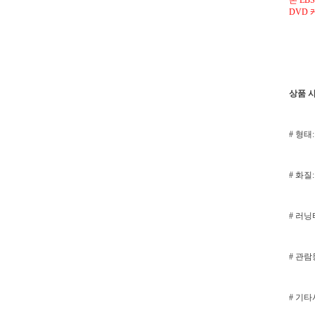
본 EB
DVD 
상품 
# 형태:
# 화질: 
# 러닝타
# 관
# 기타