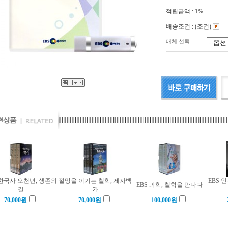
적립금액 :
1%
배송조건 : (조건)
매체 선택
:
 한국사 오천년, 생존의
절망을 이기는 철학, 제자백
EBS 
EBS 과학, 철학을 만나다
길
가
70,000
원
70,000
원
100,000
원